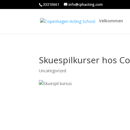
33310661
info@cphacting.com
Velkommen
Skuespilkurser hos C
Uncategorized