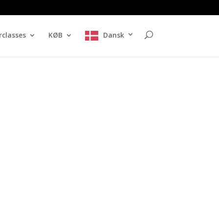
classes
KØB
Dansk