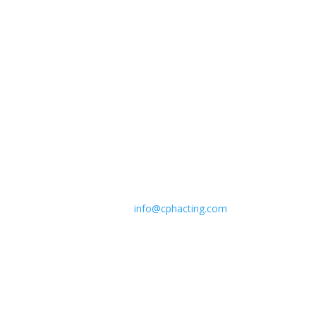
UESPILLER
r og workshops med internationale såvel som danske undervisere.
 metode, stemmetræning og forskellige method acting relaterede work
r næste kursus eller workshop:
info@cphacting.com