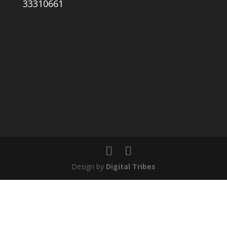
33310661
Design by
Digital Tribes