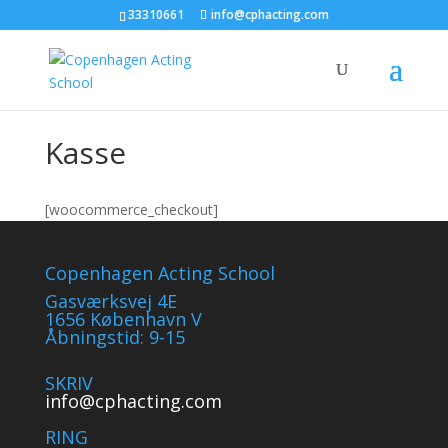
33310661
info@cphacting.com
Kasse
[woocommerce_checkout]
Copenhagen Acting School
Gasværksvej 4E
1656 København V
Åbningstid: 9-15
SKRIV
info@cphacting.com
RING